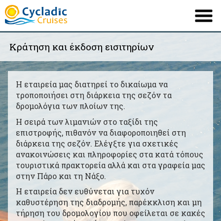
Κράτηση και έκδοση εισιτηρίων
ΕΤΑΙΡΕΙΑ
ΤΟ ΠΛΟΙΟ ΜΑΣ
Η εταιρεία μας διατηρεί το δικαίωμα να
ΔΡΟΜΟΛΟΓΙΑ
τροποποιήσει στη διάρκεια της σεζόν τα
δρομολόγια των πλοίων της.
ΠΡΟΟΡΙΣΜΟΙ
Η σειρά των λιμανιών στο ταξίδι της
επιστροφής, πιθανόν να διαφοροποιηθεί στη
ΠΛΗΡΟΦΟΡΙΕΣ
διάρκεια της σεζόν. Ελέγξτε για σχετικές
ΠΡΟΣΦΟΡΕΣ
ανακοινώσεις και πληροφορίες στα κατά τόπους
τουριστικά πρακτορεία αλλά και στα γραφεία μας
ΕΠΙΚΟΙΝΩΝΙΑ
στην Πάρο και τη Νάξο.
Η εταιρεία δεν ευθύνεται για τυχόν
καθυστέρηση της διαδρομής, παρέκκλιση και μη
English
French
|
τήρηση του δρομολογίου που οφείλεται σε κακές