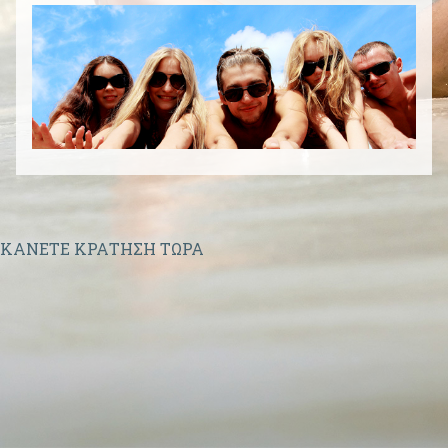
Πάρος
2284021708
|
Νάξος
2285024131
ΚΑΝΕΤΕ ΚΡΑΤΗΣΗ ΤΩΡΑ