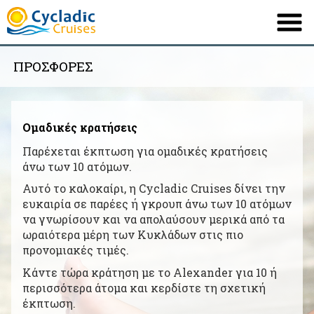
ΠΡΟΣΦΟΡΕΣ
ΕΤΑΙΡΕΙΑ
ΤΟ ΠΛΟΙΟ ΜΑΣ
Ομαδικές κρατήσεις
ΔΡΟΜΟΛΟΓΙΑ
Παρέχεται έκπτωση για ομαδικές κρατήσεις
ΠΡΟΟΡΙΣΜΟΙ
άνω των 10 ατόμων.
Αυτό το καλοκαίρι, η Cycladic Cruises δίνει την
ΠΛΗΡΟΦΟΡΙΕΣ
ευκαιρία σε παρέες ή γκρουπ άνω των 10 ατόμων
ΠΡΟΣΦΟΡΕΣ
να γνωρίσουν και να απολαύσουν μερικά από τα
ωραιότερα μέρη των Κυκλάδων στις πιο
ΕΠΙΚΟΙΝΩΝΙΑ
προνομιακές τιμές.
Κάντε τώρα κράτηση με το Alexander για 10 ή
περισσότερα άτομα και κερδίστε τη σχετική
English
French
|
έκπτωση.