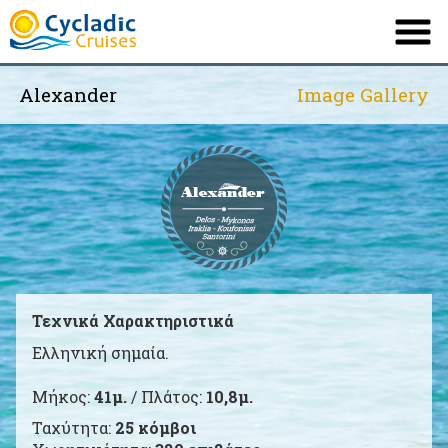
Alexander
Image Gallery
ΕΤΑΙΡΕΙΑ
ΤΟ ΠΛΟΙΟ ΜΑΣ
ΔΡΟΜΟΛΟΓΙΑ
ΠΡΟΟΡΙΣΜΟΙ
ΠΛΗΡΟΦΟΡΙΕΣ
ΠΡΟΣΦΟΡΕΣ
Τεχνικά Χαρακτηριστικά
Ελληνική σημαία.
ΕΠΙΚΟΙΝΩΝΙΑ
Μήκος:
41μ.
/ Πλάτος:
10,8μ.
English
French
|
Ταχύτητα:
25 κόμβοι