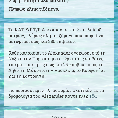
Χωρητικότητα:
380 επιβάτες
Πάρος
2284021708
|
Νάξος
2285024131
Πλήρως κλιματιζόμενο.
To ΚΑΤ Ε/Γ Τ/Ρ Alexander είναι ένα πλοίο 41
μέτρων, πλήρως κλιματιζόμενο που μπορεί να
μεταφέρει έως και 380 επιβάτες.
Κάθε καλοκαίρι το Alexander αναχωρεί από τη
Νάξο ή την Πάρο και μεταφέρει τους επιβάτες
του με ταχύτητες έως και 25 κόμβους προς τη
Δήλο, τη Μύκονο, την Ηρακλειά, το Κουφονήσι
και τη Σαντορίνη.
Για περισσότερες πληροφορίες σχετικές με τα
δρομολόγια του Alexander κάντε κλικ
εδώ
.
Video