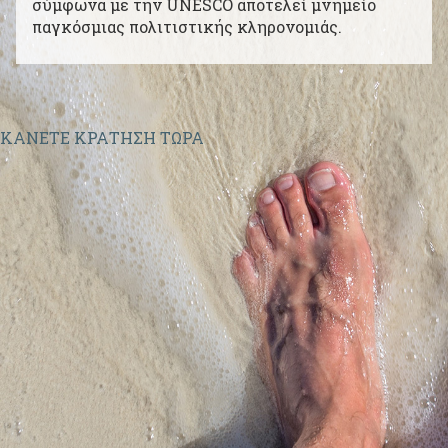
σύμφωνα με την UNESCO αποτελεί μνημείο
Πάρος
2284021708
|
Νάξος
2285024131
παγκόσμιας πολιτιστικής κληρονομιάς.
ΚΑΝΕΤΕ ΚΡΑΤΗΣΗ ΤΩΡΑ