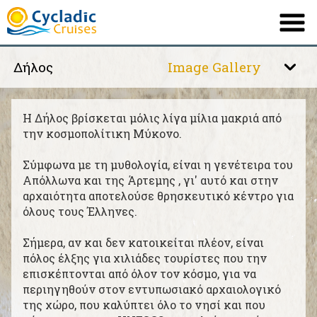
Δήλος
Image Gallery
ΕΤΑΙΡΕΙΑ
ΤΟ ΠΛΟΙΟ ΜΑΣ
Σαντορίνη
H Δήλος βρίσκεται μόλις λίγα μίλια μακριά από
ΔΡΟΜΟΛΟΓΙΑ
την κοσμοπολίτικη Μύκονο.
Μύκονος
ΠΡΟΟΡΙΣΜΟΙ
Σύμφωνα με τη μυθολογία, είναι η γενέτειρα του
Απόλλωνα και της Άρτεμης , γι' αυτό και στην
ΠΛΗΡΟΦΟΡΙΕΣ
Νάξος
αρχαιότητα αποτελούσε θρησκευτικό κέντρο για
όλους τους Έλληνες.
ΠΡΟΣΦΟΡΕΣ
Κουφονήσι - Ηρακλειά
Σήμερα, αν και δεν κατοικείται πλέον, είναι
ΕΠΙΚΟΙΝΩΝΙΑ
πόλος έλξης για χιλιάδες τουρίστες που την
επισκέπτονται από όλον τον κόσμο, για να
Δήλος
περιηγηθούν στον εντυπωσιακό αρχαιολογικό
English
French
|
της χώρο, που καλύπτει όλο το νησί και που