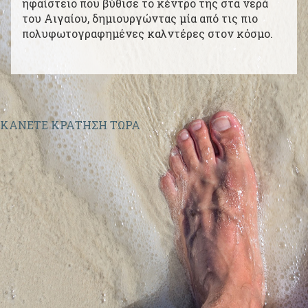
ηφαίστειο που βύθισε το κέντρο της στα νερά
Πάρος
2284021708
|
Νάξος
2285024131
του Αιγαίου, δημιουργώντας μία από τις πιο
πολυφωτογραφημένες καλντέρες στον κόσμο.
ΚΑΝΕΤΕ ΚΡΑΤΗΣΗ ΤΩΡΑ