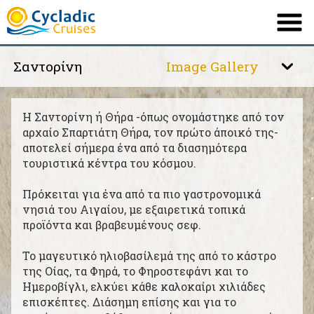
Σαντορίνη
Image Gallery
ΕΤΑΙΡΕΙΑ
ΤΟ ΠΛΟΙΟ ΜΑΣ
Σαντορίνη
Η Σαντορίνη ή Θήρα -όπως ονομάστηκε από τον
ΔΡΟΜΟΛΟΓΙΑ
αρχαίο Σπαρτιάτη Θήρα, τον πρώτο άποικό της-
αποτελεί σήμερα ένα από τα διασημότερα
Μύκονος
ΠΡΟΟΡΙΣΜΟΙ
τουριστικά κέντρα του κόσμου.
ΠΛΗΡΟΦΟΡΙΕΣ
Νάξος
Πρόκειται για ένα από τα πιο γαστρονομικά
νησιά του Αιγαίου, με εξαιρετικά τοπικά
ΠΡΟΣΦΟΡΕΣ
προϊόντα και βραβευμένους σεφ.
Κουφονήσι - Ηρακλειά
ΕΠΙΚΟΙΝΩΝΙΑ
Το μαγευτικό ηλιοβασίλεμά της από το κάστρο
της Οίας, τα Φηρά, το Φηροστεφάνι και το
Δήλος
Ημεροβίγλι, ελκύει κάθε καλοκαίρι χιλιάδες
English
French
|
επισκέπτες. Διάσημη επίσης και για το