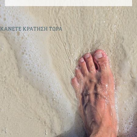
Πάρος
2284021708
|
Νάξος
2285024131
ΚΑΝΕΤΕ ΚΡΑΤΗΣΗ ΤΩΡΑ