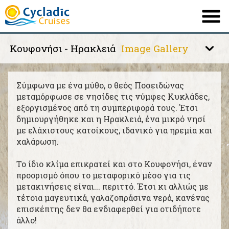
Κουφονήσι - Ηρακλειά
Image Gallery
ΕΤΑΙΡΕΙΑ
ΤΟ ΠΛΟΙΟ ΜΑΣ
Σαντορίνη
Σύμφωνα με ένα μύθο, ο θεός Ποσειδώνας
ΔΡΟΜΟΛΟΓΙΑ
μεταμόρφωσε σε νησίδες τις νύμφες Κυκλάδες,
εξοργισμένος από τη συμπεριφορά τους. Έτσι
Μύκονος
ΠΡΟΟΡΙΣΜΟΙ
δημιουργήθηκε και η Ηρακλειά, ένα μικρό νησί
με ελάχιστους κατοίκους, ιδανικό για ηρεμία και
ΠΛΗΡΟΦΟΡΙΕΣ
Νάξος
χαλάρωση.
ΠΡΟΣΦΟΡΕΣ
Το ίδιο κλίμα επικρατεί και στο Κουφονήσι, έναν
Κουφονήσι - Ηρακλειά
προορισμό όπου το μεταφορικό μέσο για τις
ΕΠΙΚΟΙΝΩΝΙΑ
μετακινήσεις είναι... περιττό. Έτσι κι αλλιώς με
τέτοια μαγευτικά, γαλαζοπράσινα νερά, κανένας
Δήλος
επισκέπτης δεν θα ενδιαφερθεί για οτιδήποτε
English
French
|
άλλο!